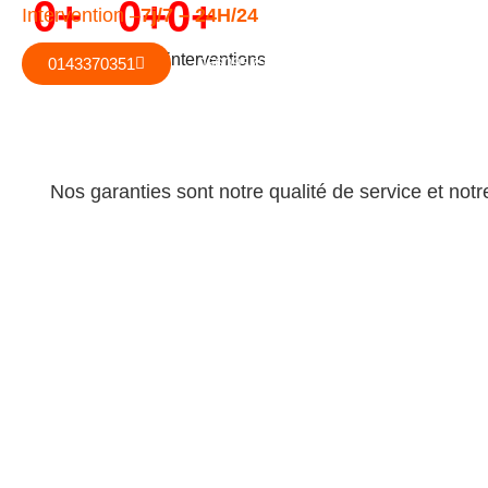
0
+
0
+
0
+
Intervention –
7j/7 – 24H/24
Demandes
4,2/5
interventions
0143370351
0660957996
Nos garanties sont notre qualité de service et notre