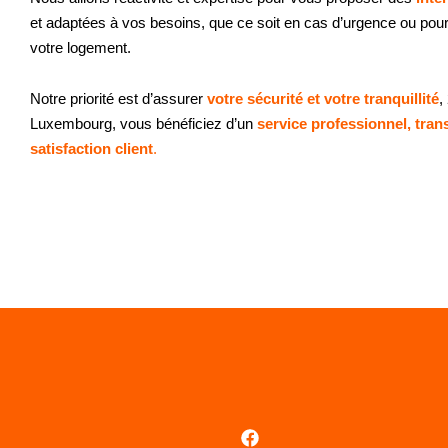
et adaptées à vos besoins, que ce soit en cas d’urgence ou pou
votre logement.
Notre priorité est d’assurer
votre sécurité et votre tranquillité
,
Luxembourg, vous bénéficiez d’un
service professionnel, tran
satisfaction client
.
Facebook
Instagram
Linkedin
X-