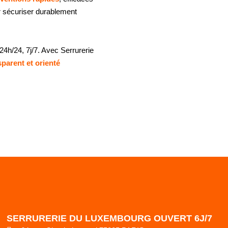
r sécuriser durablement
 24h/24, 7j/7. Avec Serrurerie
sparent et orienté
SERRURERIE DU LUXEMBOURG OUVERT 6J/7