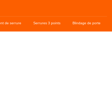
t de serrure
Serrures 3 points
Blindage de porte