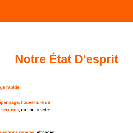
Notre État D'esprit
age rapide
épannage, l’ouverture de
 serrures
, mettant à votre
rventions rapides
, efficaces